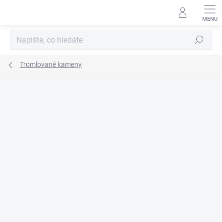
Přejít
na
obsah
Hledat
Tromlované kameny