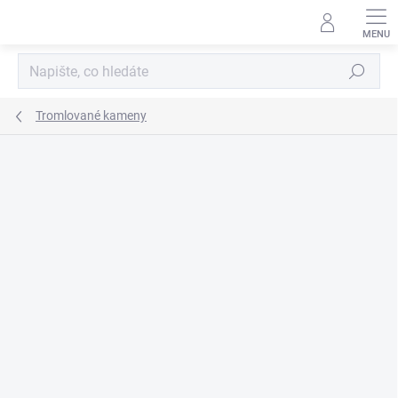
Přejít
na
obsah
Hledat
Tromlované kameny