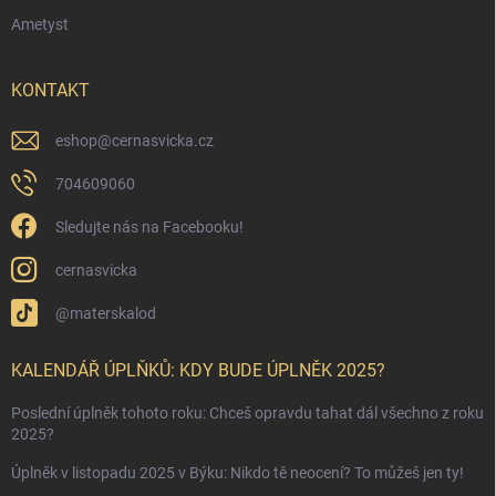
Ametyst
KONTAKT
eshop
@
cernasvicka.cz
704609060
Sledujte nás na Facebooku!
cernasvicka
@materskalod
KALENDÁŘ ÚPLŇKŮ: KDY BUDE ÚPLNĚK 2025?
Poslední úplněk tohoto roku: Chceš opravdu tahat dál všechno z roku
2025?
Úplněk v listopadu 2025 v Býku: Nikdo tě neocení? To můžeš jen ty!