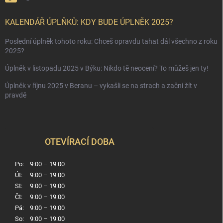
KALENDÁŘ ÚPLŇKŮ: KDY BUDE ÚPLNĚK 2025?
Poslední úplněk tohoto roku: Chceš opravdu tahat dál všechno z roku
2025?
Úplněk v listopadu 2025 v Býku: Nikdo tě neocení? To můžeš jen ty!
Úplněk v říjnu 2025 v Beranu – vykašli se na strach a začni žít v
pravdě
OTEVÍRACÍ DOBA
Po:
9:00 – 19:00
Út:
9:00 – 19:00
St:
9:00 – 19:00
Čt:
9:00 – 19:00
Pá:
9:00 – 19:00
So:
9:00 – 19:00