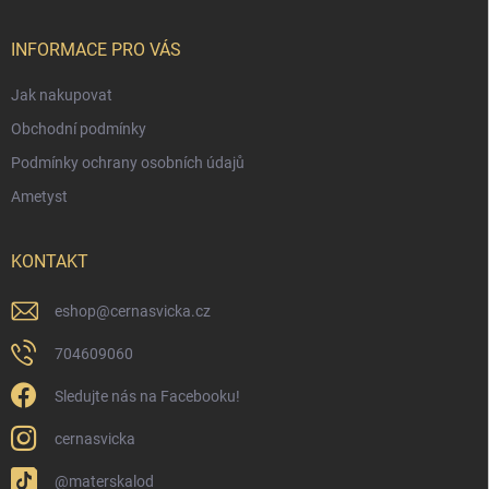
a
t
í
INFORMACE PRO VÁS
Jak nakupovat
Obchodní podmínky
Podmínky ochrany osobních údajů
Ametyst
KONTAKT
eshop
@
cernasvicka.cz
704609060
Sledujte nás na Facebooku!
cernasvicka
@materskalod