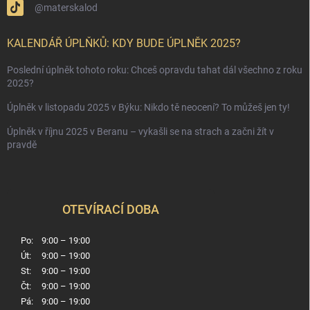
@materskalod
KALENDÁŘ ÚPLŇKŮ: KDY BUDE ÚPLNĚK 2025?
Poslední úplněk tohoto roku: Chceš opravdu tahat dál všechno z roku
2025?
Úplněk v listopadu 2025 v Býku: Nikdo tě neocení? To můžeš jen ty!
Úplněk v říjnu 2025 v Beranu – vykašli se na strach a začni žít v
pravdě
OTEVÍRACÍ DOBA
Po:
9:00 – 19:00
Út:
9:00 – 19:00
St:
9:00 – 19:00
Čt:
9:00 – 19:00
Pá:
9:00 – 19:00