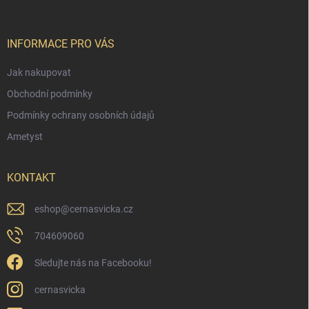
a
t
í
INFORMACE PRO VÁS
Jak nakupovat
Obchodní podmínky
Podmínky ochrany osobních údajů
Ametyst
KONTAKT
eshop
@
cernasvicka.cz
704609060
Sledujte nás na Facebooku!
cernasvicka