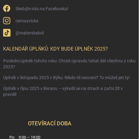
Sledujte nás na Facebooku!
cernasvicka
@materskalod
KALENDÁŘ ÚPLŇKŮ: KDY BUDE ÚPLNĚK 2025?
Poslední úplněk tohoto roku: Chceš opravdu tahat dál všechno z roku
2025?
Úplněk v listopadu 2025 v Býku: Nikdo tě neocení? To můžeš jen ty!
Úplněk v říjnu 2025 v Beranu – vykašli se na strach a začni žít v
pravdě
OTEVÍRACÍ DOBA
Po:
9:00 – 19:00