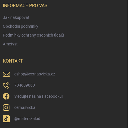
í
INFORMACE PRO VÁS
Jak nakupovat
Obchodní podmínky
Podmínky ochrany osobních údajů
Ametyst
KONTAKT
eshop
@
cernasvicka.cz
704609060
Sledujte nás na Facebooku!
cernasvicka
@materskalod