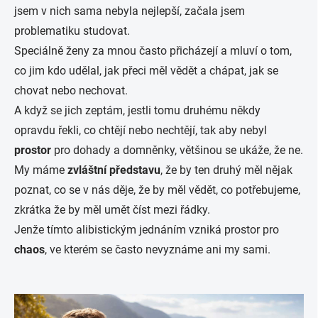
jsem v nich sama nebyla nejlepší, začala jsem
problematiku studovat.
Speciálně ženy za mnou často přicházejí a mluví o tom,
co jim kdo udělal, jak přeci měl vědět a chápat, jak se
chovat nebo nechovat.
A když se jich zeptám, jestli tomu druhému někdy
opravdu řekli, co chtějí nebo nechtějí, tak aby nebyl
prostor
pro dohady a domněnky, většinou se ukáže, že ne.
My máme
zvláštní představu
, že by ten druhý měl nějak
poznat, co se v nás děje, že by měl vědět, co potřebujeme,
zkrátka že by měl umět číst mezi řádky.
Jenže tímto alibistickým jednáním vzniká prostor pro
chaos
, ve kterém se často nevyznáme ani my sami.