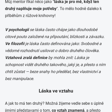
Můj mentor říkal něco jako "
láska je pro mě, když ten
druhý naplňuje moje potřeby
". To mělo hodně daleko k
příběhům z růžové knihovny!
V psychologii
se láska často chápe jako dlouhodobé
citové pouto založené na připoutání, blízkosti a závazku.
Ve filozofii
je láska často definována jako: Svobodné a
vědomé rozhodnutí usilovat o dobro druhého člověka.
Vztahová zralá definice
by mohla znít: Láska je
schopnost vidět druhého takového, jaký je, a přesto s ním
chtít zůstat — beze snahy ho předělat, bez vlastnictví a
bez manipulace.
Láska ve vztahu
A jak to má ten druhý? Možná žijeme vedle sebe s úplně
jinými představami o tom,
co vztah znamená
, a přesto