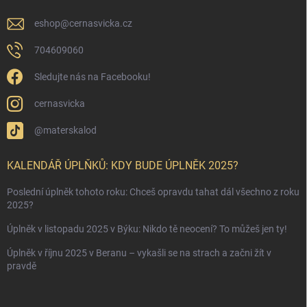
eshop
@
cernasvicka.cz
704609060
Sledujte nás na Facebooku!
cernasvicka
@materskalod
KALENDÁŘ ÚPLŇKŮ: KDY BUDE ÚPLNĚK 2025?
Poslední úplněk tohoto roku: Chceš opravdu tahat dál všechno z roku
2025?
Úplněk v listopadu 2025 v Býku: Nikdo tě neocení? To můžeš jen ty!
Úplněk v říjnu 2025 v Beranu – vykašli se na strach a začni žít v
pravdě