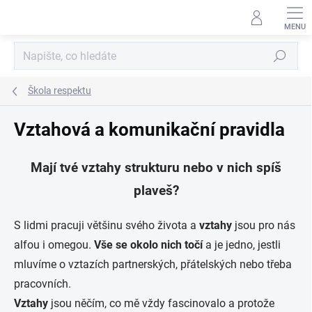
Přejít
na
obsah
Hledat
Škola respektu
Vztahová a komunikační pravidla
Mají tvé vztahy strukturu nebo v nich spíš
plaveš?
S lidmi pracuji většinu svého života a
vztahy
jsou pro nás
alfou i omegou.
Vše se okolo nich točí
a je jedno, jestli
mluvíme o vztazích partnerských, přátelských nebo třeba
pracovních.
Vztahy
jsou něčím, co mě vždy fascinovalo a protože