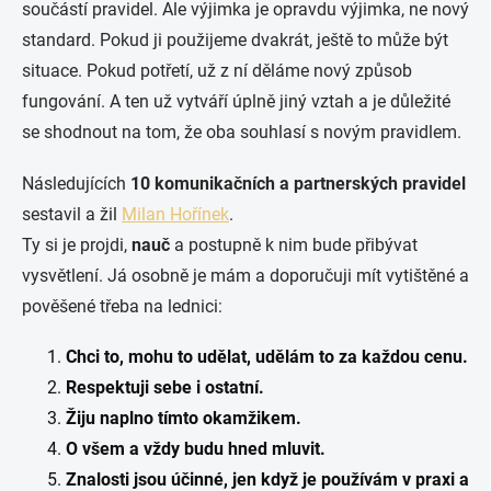
součástí pravidel. Ale výjimka je opravdu výjimka, ne nový
standard. Pokud ji použijeme dvakrát, ještě to může být
situace. Pokud potřetí, už z ní děláme nový způsob
fungování. A ten už vytváří úplně jiný vztah a je důležité
se shodnout na tom, že oba souhlasí s novým pravidlem.
Následujících
10 komunikačních a partnerských pravidel
sestavil a žil
Milan Hořínek
.
Ty si je projdi,
nauč
a postupně k nim bude přibývat
vysvětlení. Já osobně je mám a doporučuji mít vytištěné a
pověšené třeba na lednici:
Chci to, mohu to udělat, udělám to za každou cenu.
Respektuji sebe i ostatní.
Žiju naplno tímto okamžikem.
O všem a vždy budu hned mluvit.
Znalosti jsou účinné, jen když je používám v praxi a