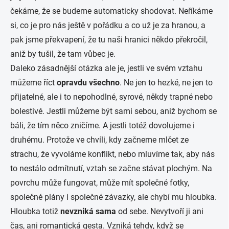
čekáme, že se budeme automaticky shodovat. Neříkáme
si, co je pro nás ještě v pořádku a co už je za hranou, a
pak jsme překvapení, že tu naši hranici někdo překročil,
aniž by tušil, že tam vůbec je.
Daleko zásadnější otázka ale je, jestli ve svém vztahu
můžeme říct
opravdu všechno
. Ne jen to hezké, ne jen to
přijatelné, ale i to nepohodlné, syrové, někdy trapné nebo
bolestivé. Jestli můžeme být sami sebou, aniž bychom se
báli, že tím něco zničíme. A jestli totéž dovolujeme i
druhému. Protože ve chvíli, kdy začneme mlčet ze
strachu, že vyvoláme konflikt, nebo mluvíme tak, aby nás
to nestálo odmítnutí, vztah se začne stávat plochým. Na
povrchu může fungovat, může mít společné fotky,
společné plány i společné závazky, ale chybí mu hloubka.
Hloubka totiž
nevzniká sama
od sebe. Nevytvoří ji ani
čas, ani romantická gesta. Vzniká tehdy, když se