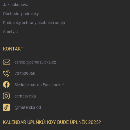
Jak nakupovat
Obchodní podmínky
Podmínky ochrany osobních údajů
Ametyst
KONTAKT
eshop
@
cernasvicka.cz
704609060
Sledujte nás na Facebooku!
cernasvicka
@materskalod
KALENDÁŘ ÚPLŇKŮ: KDY BUDE ÚPLNĚK 2025?