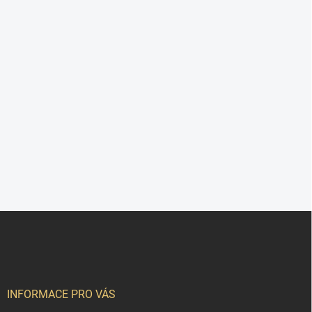
Z
á
p
a
t
í
INFORMACE PRO VÁS