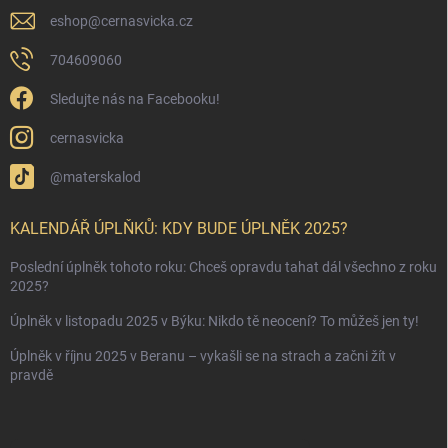
eshop
@
cernasvicka.cz
704609060
Sledujte nás na Facebooku!
cernasvicka
@materskalod
KALENDÁŘ ÚPLŇKŮ: KDY BUDE ÚPLNĚK 2025?
Poslední úplněk tohoto roku: Chceš opravdu tahat dál všechno z roku
2025?
Úplněk v listopadu 2025 v Býku: Nikdo tě neocení? To můžeš jen ty!
Úplněk v říjnu 2025 v Beranu – vykašli se na strach a začni žít v
pravdě