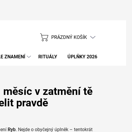
PRÁZDNÝ KOŠÍK
NÁKUPNÍ
KOŠÍK
E ZNAMENÍ
RITUÁLY
ÚPLŇKY 2026
NOVÝ ROK
 měsíc v zatmění tě
lit pravdě
mení
Ryb
. Nejde o obyčejný úplněk – tentokrát