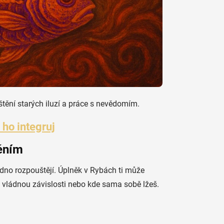
ištění starých iluzí a práce s nevědomím.
 ho integruj
měním
adno rozpouštějí. Úplněk v Rybách ti může
ti vládnou závislosti nebo kde sama sobě lžeš.