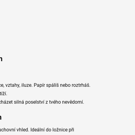
h
ce, vztahy, iluze. Papír spálíš nebo roztrháš.
íží.
házet silná poselství z tvého nevědomí.
h
chovní vhled. Ideální do ložnice při