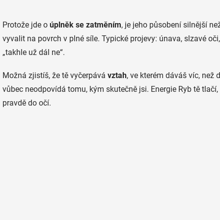
Protože jde o
úplněk se zatměním
, je jeho působení silnější n
vyvalit na povrch v plné síle. Typické projevy: únava, slzavé oči,
„takhle už dál ne“.
Možná zjistíš, že tě vyčerpává
vztah
, ve kterém dáváš víc, než
vůbec neodpovídá tomu, kým skutečně jsi. Energie Ryb tě tlačí,
pravdě do očí.