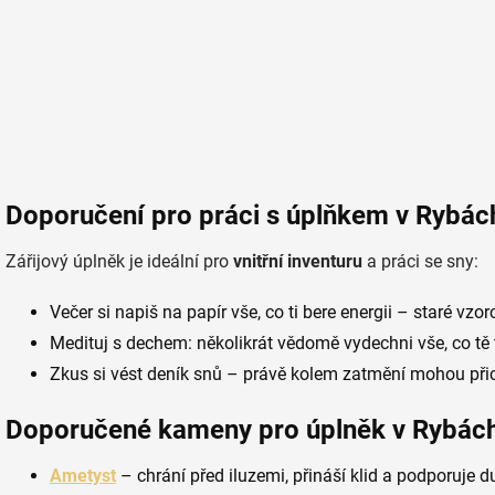
Doporučení pro práci s úplňkem v Rybác
Zářijový úplněk je ideální pro
vnitřní inventuru
a práci se sny:
Večer si napiš na papír vše, co ti bere energii – staré vzor
Medituj s dechem: několikrát vědomě vydechni vše, co tě t
Zkus si vést deník snů – právě kolem zatmění mohou přic
Doporučené kameny pro úplněk v Rybác
Ametyst
– chrání před iluzemi, přináší klid a podporuje du