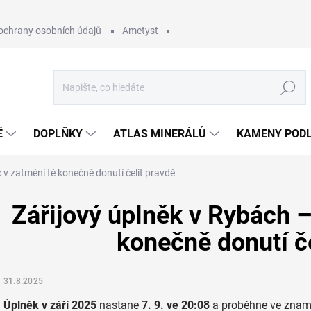
ochrany osobních údajů
Ametyst
Hledat
Ě
DOPLŇKY
ATLAS MINERÁLŮ
KAMENY PODL
 v zatmění tě konečně donutí čelit pravdě
Zářijový úplněk v Rybách –
konečně donutí če
31.8.2025
Úplněk v září 2025
nastane
7. 9. ve 20:08
a proběhne ve zna