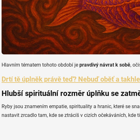
Hlavním tématem tohoto období je
pravdivý návrat k sobě
, oč
Drtí tě úplněk právě teď? Nebuď oběť a takhle
Hlubší spirituální rozměr úplňku se zat
Ryby jsou znamením empatie, spirituality a hranic, které se sn
nastavit zrcadlo tam, kde se ztrácíš v cizích očekáváních, kde 