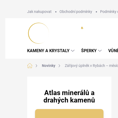
Přejít
Jak nakupovat
Obchodní podmínky
Podmínky 
na
obsah
KAMENY A KRYSTALY
ŠPERKY
VŮN
Domů
Novinky
Zářijový úplněk v Rybách – měsíc
P
o
s
Atlas minerálů a
t
drahých kamenů
r
a
n