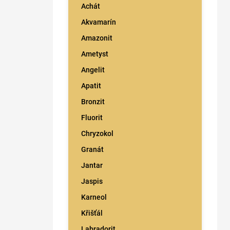
n
Achát
í
Akvamarín
p
a
Amazonit
n
Ametyst
e
l
Angelit
Apatit
Bronzit
Fluorit
Chryzokol
Granát
Jantar
Jaspis
Karneol
Křišťál
Labradorit