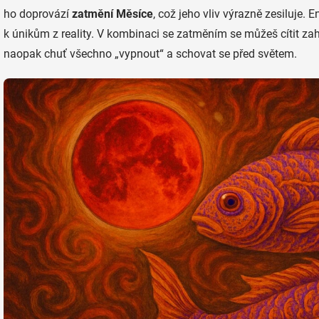
ho doprovází
zatmění Měsíce
, což jeho vliv výrazně zesiluje. En
k únikům z reality. V kombinaci se zatměním se můžeš cítit zah
naopak chuť všechno „vypnout“ a schovat se před světem.