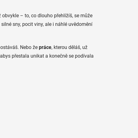
ež obvykle – to, co dlouho přehlížíš, se může
 silné sny, pocit viny, ale i náhlé uvědomění
 dostáváš. Nebo že
práce
, kterou děláš, už
 abys přestala unikat a konečně se podívala