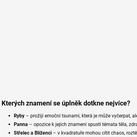
Kterých znamení se úplněk dotkne nejvíce?
Ryby
– prožijí emoční tsunami, která je může vyčerpat, ale 
Panna
– opozice k jejich znamení spustí témata těla, zdr
Střelec a Blíženci
– v kvadratuře mohou cítit chaos, roztě