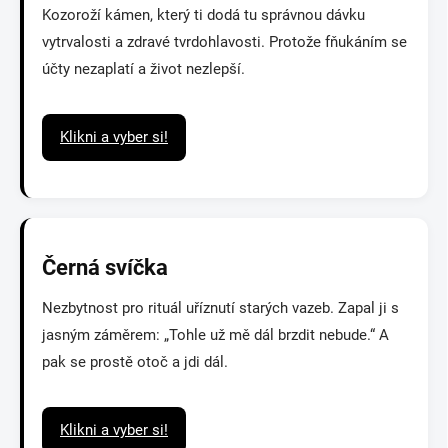
Kozoroží kámen, který ti dodá tu správnou dávku
vytrvalosti a zdravé tvrdohlavosti. Protože fňukáním se
účty nezaplatí a život nezlepší.
Klikni a vyber si!
Černá svíčka
Nezbytnost pro rituál uříznutí starých vazeb. Zapal ji s
jasným záměrem: „Tohle už mě dál brzdit nebude.“ A
pak se prostě otoč a jdi dál.
Klikni a vyber si!