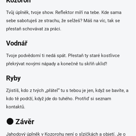
Kozoroh
Tvůj úplněk, tvoje show. Reflektor míří na tebe. Kde sama
sebe sabotuješ ze strachu, že selžeš? Máš na víc, tak se
přestaň schovávat za práci.
Vodnář
Tvoje podvědomí ti nedá spát. Přestaň ty staré kostlivce
překrývat novými nápady a konečně tu skříň ukliď!
Ryby
Zjistíš, kdo z tvých „přátel“ tu s tebou je jen, když se bavíte, a
kdo tě podrží, když jde do tuhého. Protřiď si seznam
kontaktů.
🌑 Závěr
Jahodový úplněk v Kozorohu není o slzičkách a objetí. Je o