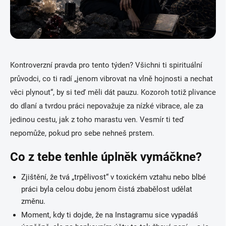
Kontroverzní pravda pro tento týden? Všichni ti spirituální
průvodci, co ti radí „jenom vibrovat na vlně hojnosti a nechat
věci plynout“, by si teď měli dát pauzu. Kozoroh totiž plivance
do dlaní a tvrdou práci nepovažuje za nízké vibrace, ale za
jedinou cestu, jak z toho marastu ven. Vesmír ti teď
nepomůže, pokud pro sebe nehneš prstem.
Co z tebe tenhle úplněk vymáčkne?
Zjištění, že tvá „trpělivost“ v toxickém vztahu nebo blbé
práci byla celou dobu jenom čistá zbabělost udělat
změnu.
Moment, kdy ti dojde, že na Instagramu sice vypadáš