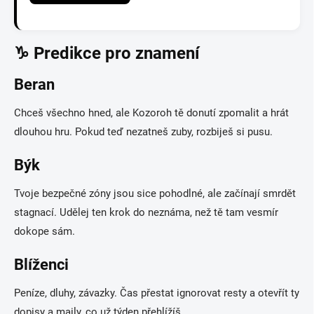
♑ Predikce pro znamení
Beran
Chceš všechno hned, ale Kozoroh tě donutí zpomalit a hrát
dlouhou hru. Pokud teď nezatneš zuby, rozbiješ si pusu.
Býk
Tvoje bezpečné zóny jsou sice pohodlné, ale začínají smrdět
stagnací. Udělej ten krok do neznáma, než tě tam vesmír
dokope sám.
Blíženci
Peníze, dluhy, závazky. Čas přestat ignorovat resty a otevřít ty
dopisy a maily, co už týden přehlížíš.