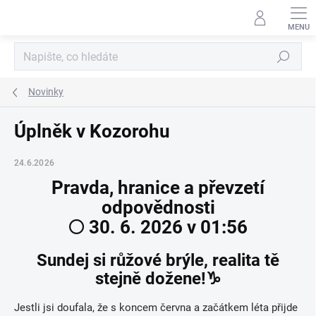
Přejít
na
obsah
Hledat
Novinky
Úplněk v Kozorohu
24.6.2026
Pravda, hranice a převzetí
odpovědnosti
🌕 30. 6. 2026 v 01:56
Sundej si růžové brýle, realita tě
stejně dožene!♑
Jestli jsi doufala, že s koncem června a začátkem léta přijde