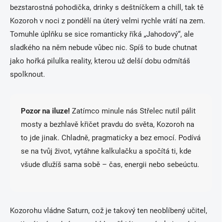
bezstarostná pohodička, drinky s deštníčkem a chill, tak tě
Kozoroh v noci z pondělí na úterý velmi rychle vrátí na zem.
Tomuhle úplňku se sice romanticky říká „Jahodový“, ale
sladkého na něm nebude vůbec nic. Spíš to bude chutnat
jako hořká pilulka reality, kterou už delší dobu odmítáš
spolknout.
Pozor na iluze!
Zatímco minule nás Střelec nutil pálit
mosty a bezhlavě křičet pravdu do světa, Kozoroh na
to jde jinak. Chladně, pragmaticky a bez emocí. Podívá
se na tvůj život, vytáhne kalkulačku a spočítá ti, kde
všude dlužíš sama sobě – čas, energii nebo sebeúctu.
Kozorohu vládne Saturn, což je takový ten neoblíbený učitel,