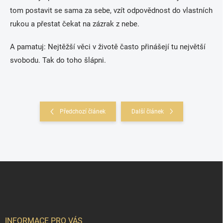
tom postavit se sama za sebe, vzít odpovědnost do vlastních
rukou a přestat čekat na zázrak z nebe.
A pamatuj: Nejtěžší věci v životě často přinášejí tu největší
svobodu. Tak do toho šlápni.
Předchozí článek
Další článek
Z
á
p
a
t
í
INFORMACE PRO VÁS