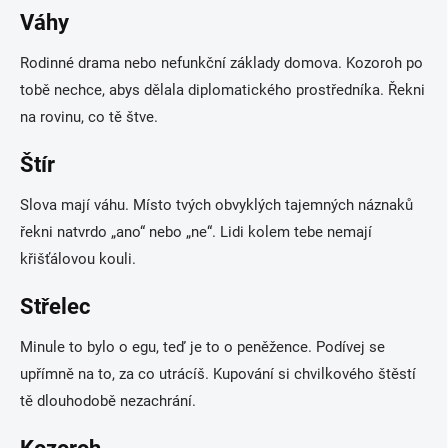
Váhy
Rodinné drama nebo nefunkční základy domova. Kozoroh po
tobě nechce, abys dělala diplomatického prostředníka. Řekni
na rovinu, co tě štve.
Štír
Slova mají váhu. Místo tvých obvyklých tajemných náznaků
řekni natvrdo „ano“ nebo „ne“. Lidi kolem tebe nemají
křišťálovou kouli.
Střelec
Minule to bylo o egu, teď je to o peněžence. Podívej se
upřímně na to, za co utrácíš. Kupování si chvilkového štěstí
tě dlouhodobě nezachrání.