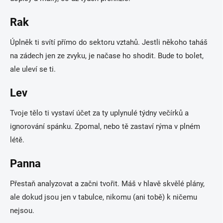
Rak
Úplněk ti svítí přímo do sektoru vztahů. Jestli někoho taháš
na zádech jen ze zvyku, je načase ho shodit. Bude to bolet,
ale uleví se ti.
Lev
Tvoje tělo ti vystaví účet za ty uplynulé týdny večírků a
ignorování spánku. Zpomal, nebo tě zastaví rýma v plném
létě.
Panna
Přestaň analyzovat a začni tvořit. Máš v hlavě skvělé plány,
ale dokud jsou jen v tabulce, nikomu (ani tobě) k ničemu
nejsou.