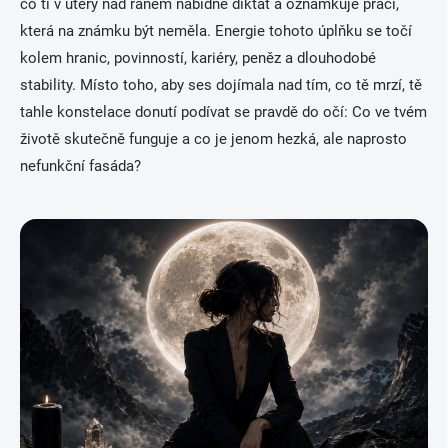
co ti v úterý nad ránem nabídne diktát a oznámkuje práci,
která na známku být neměla. Energie tohoto úplňku se točí
kolem hranic, povinností, kariéry, peněz a dlouhodobé
stability. Místo toho, aby ses dojímala nad tím, co tě mrzí, tě
tahle konstelace donutí podívat se pravdě do očí: Co ve tvém
životě skutečně funguje a co je jenom hezká, ale naprosto
nefunkční fasáda?