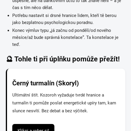
úspěšně, ale na bankovním účtu to tak žhavé není – a je
čas s tím něco dělat.
Potřebu nastavit si drsné hranice lidem, kteří tě berou
jako bezplatnou psychologickou poradnu.
Konec výmluv typu „já začnu od pondělí/od nového
měsíce/až bude správná konstelace“. Ta konstelace je
teď.
🔮 Tohle ti při úplňku pomůže přežít!
Černý turmalín (Skoryl)
Ultimátní štít. Kozoroh vyžaduje tvrdé hranice a
turmalín ti pomůže poslat energetické upíry tam, kam
slunce nesvítí. Bez debat a bez výčitek.
Klikni a vyber si!