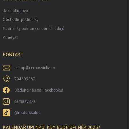
Jak nakupovat
Obchodní podmínky
Podmínky ochrany osobních údajů
Ametyst
KONTAKT
eshop
@
cernasvicka.cz
704609060
Sledujte nás na Facebooku!
cernasvicka
@materskalod
KALENDÁŘ ÚPLŇKŮ: KDY BUDE ÚPLNĚK 2025?