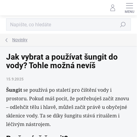
Přejít
na
obsah
Hledat
Novinky
Jak vybrat a používat šungit do
vody? Tohle možná nevíš
15.9.2025
Šungit
se používá po staletí pro čištění vody i
prostoru. Pokud máš pocit, že potřebuješ začít znovu
– odlehčit tělu i hlavě, můžeš začít právě u obyčejné
sklenice vody. Ta se díky šungitu stává rituálem i
léčivým nástrojem.