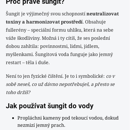
Proč právě šungit?
Šungit je výjimečný svou schopností
neutralizovat
toxiny a harmonizovat prostředí
. Obsahuje
fullerény – speciální formu uhlíku, která na sebe
váže škodliviny. Možná i ty cítíš, že ses poslední
dobou zahltila: povinnostmi, lidmi, jídlem,
myšlenkami. Šungitová voda funguje jako jemný
restart – těla i duše.
Není to jen fyzické čištění. Je to i symbolické:
co v
sobě neseš, co už dávno nepotřebuješ, a přesto se
toho držíš?
Jak používat šungit do vody
Propláchni kameny pod tekoucí vodou, dokud
nezmizí jemný prach.