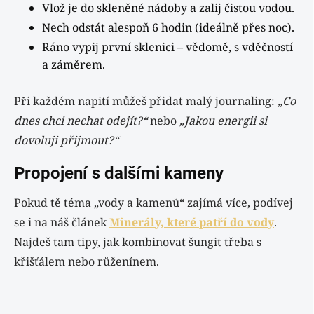
Vlož je do skleněné nádoby a zalij čistou vodou.
Nech odstát alespoň 6 hodin (ideálně přes noc).
Ráno vypij první sklenici – vědomě, s vděčností
a záměrem.
Při každém napití můžeš přidat malý journaling:
„Co
dnes chci nechat odejít?“
nebo
„Jakou energii si
dovoluji přijmout?“
Propojení s dalšími kameny
Pokud tě téma „vody a kamenů“ zajímá více, podívej
se i na náš článek
Minerály, které patří do vody
.
Najdeš tam tipy, jak kombinovat šungit třeba s
křišťálem nebo růženínem.