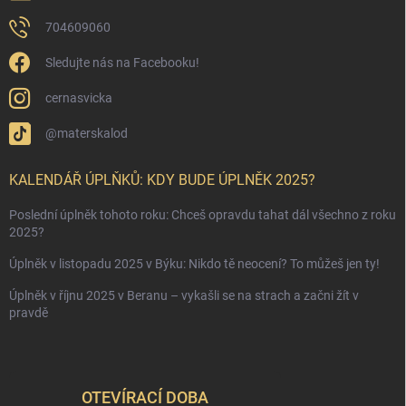
704609060
Sledujte nás na Facebooku!
cernasvicka
@materskalod
KALENDÁŘ ÚPLŇKŮ: KDY BUDE ÚPLNĚK 2025?
Poslední úplněk tohoto roku: Chceš opravdu tahat dál všechno z roku
2025?
Úplněk v listopadu 2025 v Býku: Nikdo tě neocení? To můžeš jen ty!
Úplněk v říjnu 2025 v Beranu – vykašli se na strach a začni žít v
pravdě
OTEVÍRACÍ DOBA