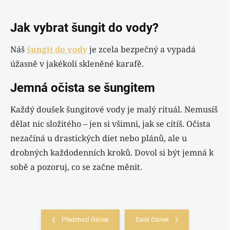
Jak vybrat šungit do vody?
Náš
šungit do vody
je zcela bezpečný a vypadá
úžasně v jakékoli skleněné karafě.
Jemná očista se šungitem
Každý doušek šungitové vody je malý rituál. Nemusíš
dělat nic složitého – jen si všimni, jak se cítíš. Očista
nezačíná u drastických diet nebo plánů, ale u
drobných každodenních kroků. Dovol si být jemná k
sobě a pozoruj, co se začne měnit.
Předchozí článek
Další článek