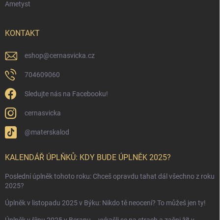
Ametyst
KONTAKT
eshop
@
cernasvicka.cz
704609060
Sledujte nás na Facebooku!
cernasvicka
@materskalod
KALENDÁŘ ÚPLŇKŮ: KDY BUDE ÚPLNĚK 2025?
Poslední úplněk tohoto roku: Chceš opravdu tahat dál všechno z roku
2025?
Úplněk v listopadu 2025 v Býku: Nikdo tě neocení? To můžeš jen ty!