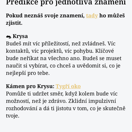
Predikce pro jednotlivá znamení
Pokud neznáš svoje znamení,
tady
ho můžeš
zjistit.
🐀 Krysa
Budeš mít víc příležitostí, než zvládneš. Víc
kontaktů, víc projektů, víc pohybu. Klíčové
bude neříkat na všechno ano. Budeš se muset
naučit si vybírat, co chceš a uvědomit si, co je
nejlepší pro tebe.
Kámen pro Krysu:
Tygří oko
Pomůže ti udržet směr, když kolem bude víc
možností, než je zdrávo. Zklidní impulzivní
rozhodování a dá ti jistotu v tom, co je skutečně
tvoje.