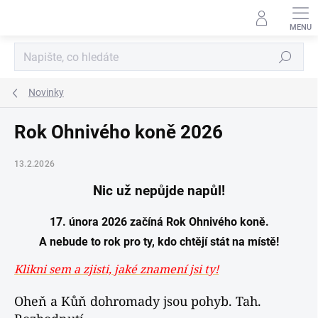
Přejít
na
obsah
Hledat
Novinky
Rok Ohnivého koně 2026
13.2.2026
Nic už nepůjde napůl!
17. února 2026 začíná Rok Ohnivého koně.
A nebude to rok pro ty, kdo chtějí stát na místě!
Klikni sem a zjisti, jaké znamení jsi ty!
Oheň a Kůň dohromady jsou pohyb. Tah.