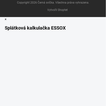
Copyright 2026
Černá svíčka
. Všechna práva vyhrazena.
Vytvořil Shoptet
×
Splátková kalkulačka ESSOX