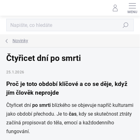
Přejít
na
obsah
Hledat
Novinky
Čtyřicet dní po smrti
25.1.2026
Proč je toto období klíčové a co se děje, když
jím člověk neprojde
Čtyřicet dní
po smrti
blízkého se objevuje napříč kulturami
jako období přechodu. Je to
čas
, kdy se skutečnost ztráty
začíná propisovat do těla, emocí a každodenního
fungování.