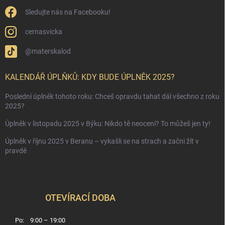
Sledujte nás na Facebooku!
cernasvicka
@materskalod
KALENDÁŘ ÚPLŇKŮ: KDY BUDE ÚPLNĚK 2025?
Poslední úplněk tohoto roku: Chceš opravdu tahat dál všechno z roku
2025?
Úplněk v listopadu 2025 v Býku: Nikdo tě neocení? To můžeš jen ty!
Úplněk v říjnu 2025 v Beranu – vykašli se na strach a začni žít v
pravdě
OTEVÍRACÍ DOBA
Po:
9:00 – 19:00