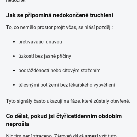
nedožité.
Jak se připomíná nedokončené truchlení
To, co nemělo prostor projít včas, se hlásí později:
přetrvávající únavou
úzkostí bez jasné příčiny
podrážděností nebo citovým stažením
tělesnými potížemi bez lékařského vysvětlení
Tyto signály často ukazují na fáze, které zůstaly otevřené.
Co dělat, pokud jsi čtyřicetidenním obdobím
neprošla
Nic tím není ztraceno. Zároveň dává
smysl
vzít tuto