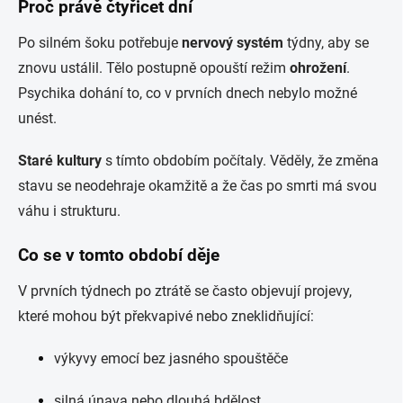
Proč právě čtyřicet dní
Po silném šoku potřebuje
nervový systém
týdny, aby se
znovu ustálil. Tělo postupně opouští režim
ohrožení
.
Psychika dohání to, co v prvních dnech nebylo možné
unést.
Staré kultury
s tímto obdobím počítaly. Věděly, že změna
stavu se neodehraje okamžitě a že čas po smrti má svou
váhu i strukturu.
Co se v tomto období děje
V prvních týdnech po ztrátě se často objevují projevy,
které mohou být překvapivé nebo zneklidňující:
výkyvy emocí bez jasného spouštěče
silná únava nebo dlouhá bdělost