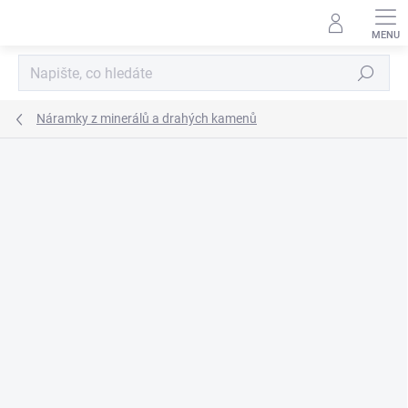
Přejít
na
obsah
Hledat
Náramky z minerálů a drahých kamenů