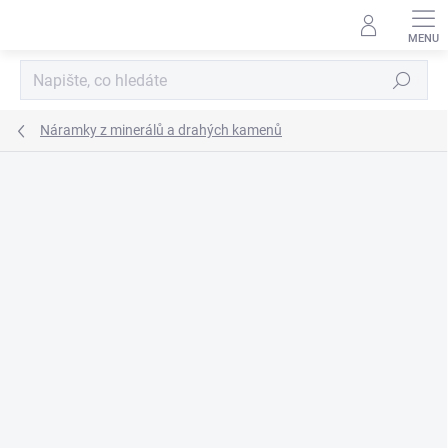
Přejít
na
obsah
Hledat
Náramky z minerálů a drahých kamenů