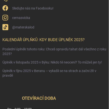
Sledujte nás na Facebooku!
cernasvicka
@materskalod
KALENDÁŘ ÚPLŇKŮ: KDY BUDE ÚPLNĚK 2025?
Poslední úplněk tohoto roku: Chceš opravdu tahat dál všechno z roku
2025?
Úplněk v listopadu 2025 v Býku: Nikdo tě neocení? To můžeš jen ty!
Úplněk v říjnu 2025 v Beranu – vykašli se na strach a začni žít v
pravdě
OTEVÍRACÍ DOBA