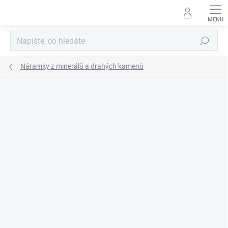
Přejít
na
obsah
Hledat
Náramky z minerálů a drahých kamenů