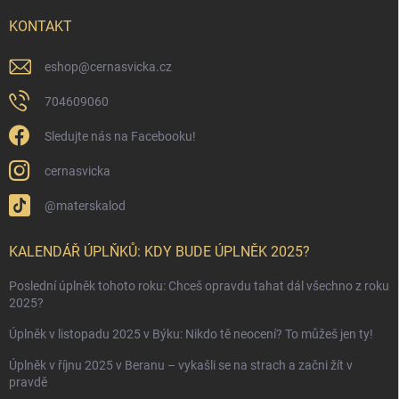
KONTAKT
eshop
@
cernasvicka.cz
704609060
Sledujte nás na Facebooku!
cernasvicka
@materskalod
KALENDÁŘ ÚPLŇKŮ: KDY BUDE ÚPLNĚK 2025?
Poslední úplněk tohoto roku: Chceš opravdu tahat dál všechno z roku
2025?
Úplněk v listopadu 2025 v Býku: Nikdo tě neocení? To můžeš jen ty!
Úplněk v říjnu 2025 v Beranu – vykašli se na strach a začni žít v
pravdě