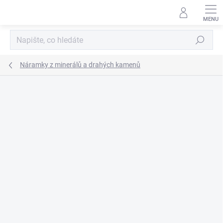
Přejít
na
obsah
Hledat
Náramky z minerálů a drahých kamenů