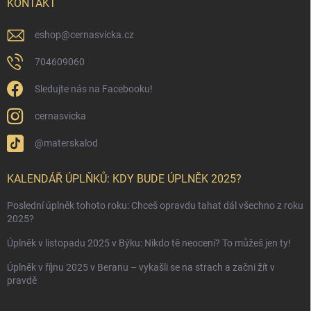
KONTAKT
eshop
@
cernasvicka.cz
704609060
Sledujte nás na Facebooku!
cernasvicka
@materskalod
KALENDÁŘ ÚPLŇKŮ: KDY BUDE ÚPLNĚK 2025?
Poslední úplněk tohoto roku: Chceš opravdu tahat dál všechno z roku
2025?
Úplněk v listopadu 2025 v Býku: Nikdo tě neocení? To můžeš jen ty!
Úplněk v říjnu 2025 v Beranu – vykašli se na strach a začni žít v
pravdě