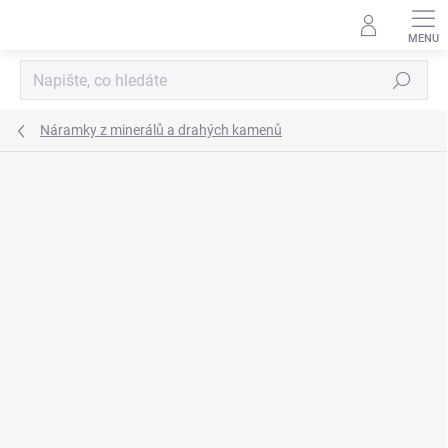
Přejít
na
obsah
Hledat
Náramky z minerálů a drahých kamenů