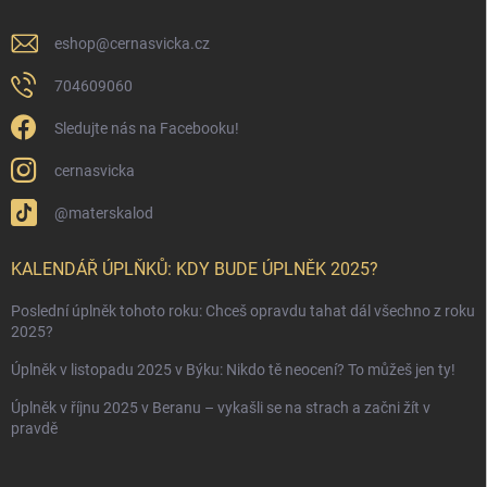
eshop
@
cernasvicka.cz
704609060
Sledujte nás na Facebooku!
cernasvicka
@materskalod
KALENDÁŘ ÚPLŇKŮ: KDY BUDE ÚPLNĚK 2025?
Poslední úplněk tohoto roku: Chceš opravdu tahat dál všechno z roku
2025?
Úplněk v listopadu 2025 v Býku: Nikdo tě neocení? To můžeš jen ty!
Úplněk v říjnu 2025 v Beranu – vykašli se na strach a začni žít v
pravdě