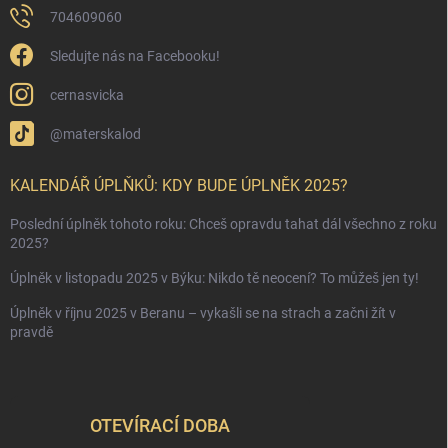
704609060
Sledujte nás na Facebooku!
cernasvicka
@materskalod
KALENDÁŘ ÚPLŇKŮ: KDY BUDE ÚPLNĚK 2025?
Poslední úplněk tohoto roku: Chceš opravdu tahat dál všechno z roku
2025?
Úplněk v listopadu 2025 v Býku: Nikdo tě neocení? To můžeš jen ty!
Úplněk v říjnu 2025 v Beranu – vykašli se na strach a začni žít v
pravdě
OTEVÍRACÍ DOBA