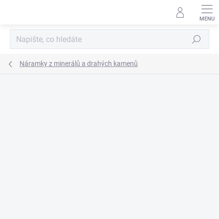
Přejít
na
obsah
Hledat
Náramky z minerálů a drahých kamenů