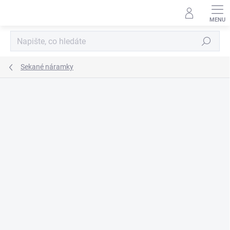
Přejít
na
obsah
Hledat
Sekané náramky