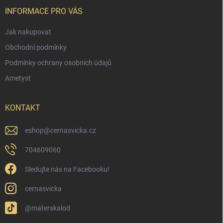
t
í
INFORMACE PRO VÁS
Jak nakupovat
Obchodní podmínky
Podmínky ochrany osobních údajů
Ametyst
KONTAKT
eshop
@
cernasvicka.cz
704609060
Sledujte nás na Facebooku!
cernasvicka
@materskalod