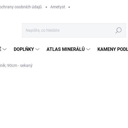
ochrany osobních údajů
Ametyst
Hledat
Ě
DOPLŇKY
ATLAS MINERÁLŮ
KAMENY PODL
lník; 90cm - sekaný