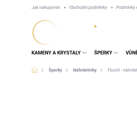
Přejít
Jak nakupovat
Obchodní podmínky
Podmínky 
na
obsah
KAMENY A KRYSTALY
ŠPERKY
VŮN
Domů
Šperky
Náhrdelníky
Fluorit - náhrde