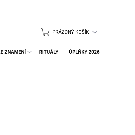
PRÁZDNÝ KOŠÍK
NÁKUPNÍ
KOŠÍK
E ZNAMENÍ
RITUÁLY
ÚPLŇKY 2026
NOVÝ ROK