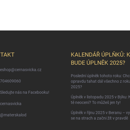
TAKT
KALENDÁŘ ÚPLŇKŮ: 
BUDE ÚPLNĚK 2025?
eshop
@
cernasvicka.cz
Poslední úplněk tohoto roku: Ch
704609060
opravdu tahat dál všechno z rok
2025?
Sledujte nás na Facebooku!
Úplněk v listopadu 2025 v Býku: 
tě neocení? To můžeš jen ty!
cernasvicka
Úplněk v říjnu 2025 v Beranu – vy
@materskalod
se na strach a začni žít v pravdě