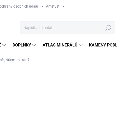
ochrany osobních údajů
Ametyst
Hledat
Ě
DOPLŇKY
ATLAS MINERÁLŮ
KAMENY PODL
lník; 90cm - sekaný