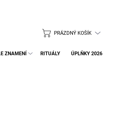
PRÁZDNÝ KOŠÍK
NÁKUPNÍ
KOŠÍK
E ZNAMENÍ
RITUÁLY
ÚPLŇKY 2026
NOVÝ ROK