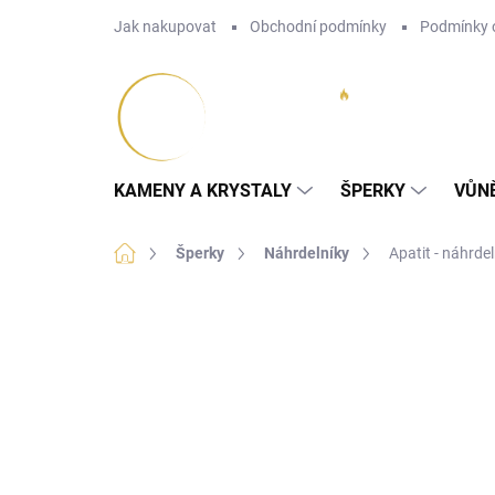
Přejít
Jak nakupovat
Obchodní podmínky
Podmínky 
na
obsah
KAMENY A KRYSTALY
ŠPERKY
VŮN
Domů
Šperky
Náhrdelníky
Apatit - náhrde