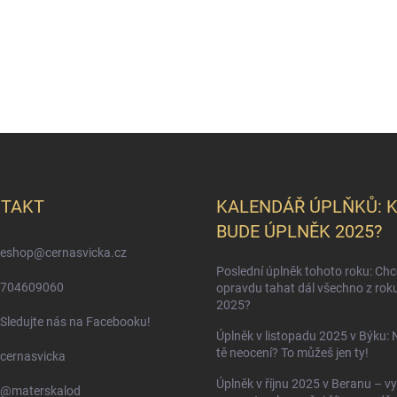
TAKT
KALENDÁŘ ÚPLŇKŮ: 
BUDE ÚPLNĚK 2025?
eshop
@
cernasvicka.cz
Poslední úplněk tohoto roku: Ch
704609060
opravdu tahat dál všechno z rok
2025?
Sledujte nás na Facebooku!
Úplněk v listopadu 2025 v Býku: 
tě neocení? To můžeš jen ty!
cernasvicka
Úplněk v říjnu 2025 v Beranu – vy
@materskalod