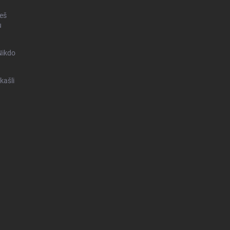
ceš
u
Nikdo
kašli