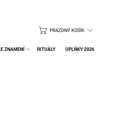
PRÁZDNÝ KOŠÍK
NÁKUPNÍ
KOŠÍK
E ZNAMENÍ
RITUÁLY
ÚPLŇKY 2026
NOVÝ ROK