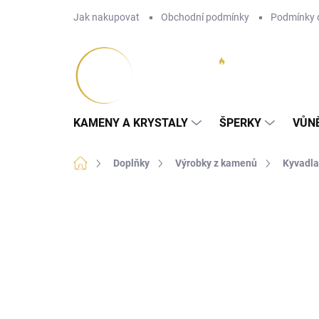
Přejít
Jak nakupovat
Obchodní podmínky
Podmínky 
na
obsah
KAMENY A KRYSTALY
ŠPERKY
VŮN
Domů
Doplňky
Výrobky z kamenů
Kyvadla