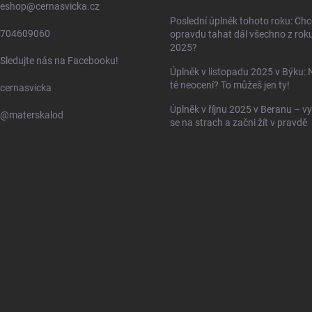
eshop
@
cernasvicka.cz
Poslední úplněk tohoto roku: Ch
704609060
opravdu tahat dál všechno z rok
2025?
Sledujte nás na Facebooku!
Úplněk v listopadu 2025 v Býku: 
tě neocení? To můžeš jen ty!
cernasvicka
Úplněk v říjnu 2025 v Beranu – vy
@materskalod
se na strach a začni žít v pravdě