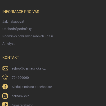
a
t
í
INFORMACE PRO VÁS
Jak nakupovat
Obchodní podmínky
Podmínky ochrany osobních údajů
Ametyst
KONTAKT
eshop
@
cernasvicka.cz
704609060
Sledujte nás na Facebooku!
cernasvicka
@materskalod