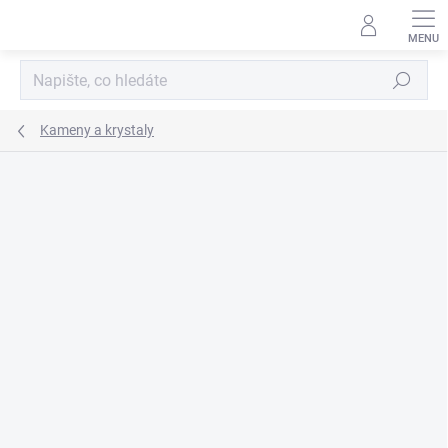
Přejít
na
obsah
Hledat
Kameny a krystaly