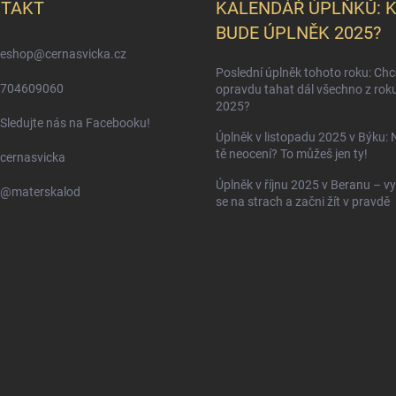
TAKT
KALENDÁŘ ÚPLŇKŮ: 
BUDE ÚPLNĚK 2025?
eshop
@
cernasvicka.cz
Poslední úplněk tohoto roku: Ch
704609060
opravdu tahat dál všechno z rok
2025?
Sledujte nás na Facebooku!
Úplněk v listopadu 2025 v Býku: 
tě neocení? To můžeš jen ty!
cernasvicka
Úplněk v říjnu 2025 v Beranu – vy
@materskalod
se na strach a začni žít v pravdě