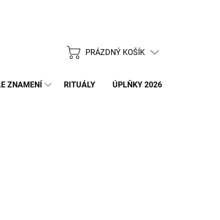
PRÁZDNÝ KOŠÍK
NÁKUPNÍ
KOŠÍK
E ZNAMENÍ
RITUÁLY
ÚPLŇKY 2026
NOVÝ ROK