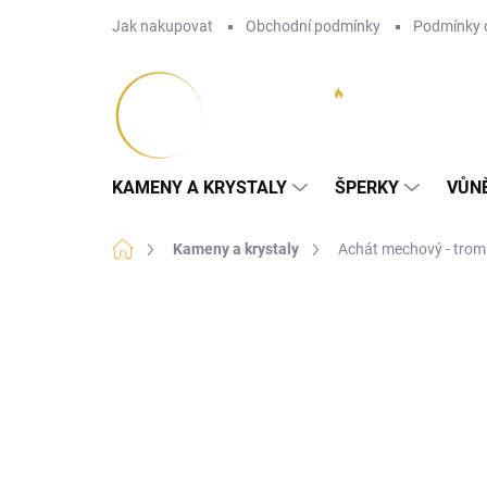
Přejít
Jak nakupovat
Obchodní podmínky
Podmínky 
na
obsah
KAMENY A KRYSTALY
ŠPERKY
VŮN
Domů
Kameny a krystaly
Achát mechový - tro