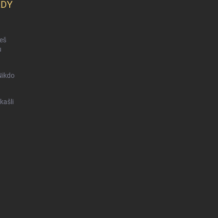
KDY
ceš
u
Nikdo
kašli