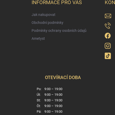
a
INFORMACE PRO VÁS
KON
t
í
Jak nakupovat
Obchodní podmínky
Podmínky ochrany osobních údajů
Ametyst
OTEVÍRACÍ DOBA
Po:
9:00 – 19:00
Út:
9:00 – 19:00
St:
9:00 – 19:00
Čt:
9:00 – 19:00
Pá:
9:00 – 19:00