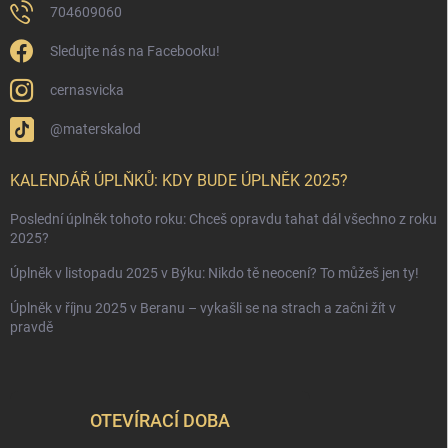
704609060
Sledujte nás na Facebooku!
cernasvicka
@materskalod
KALENDÁŘ ÚPLŇKŮ: KDY BUDE ÚPLNĚK 2025?
Poslední úplněk tohoto roku: Chceš opravdu tahat dál všechno z roku
2025?
Úplněk v listopadu 2025 v Býku: Nikdo tě neocení? To můžeš jen ty!
Úplněk v říjnu 2025 v Beranu – vykašli se na strach a začni žít v
pravdě
OTEVÍRACÍ DOBA