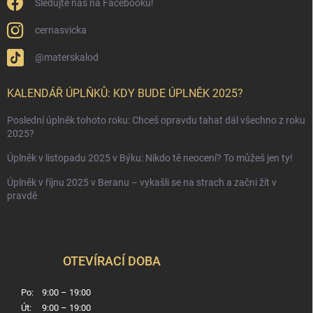
Sledujte nás na Facebooku!
cernasvicka
@materskalod
KALENDÁŘ ÚPLŇKŮ: KDY BUDE ÚPLNĚK 2025?
Poslední úplněk tohoto roku: Chceš opravdu tahat dál všechno z roku
2025?
Úplněk v listopadu 2025 v Býku: Nikdo tě neocení? To můžeš jen ty!
Úplněk v říjnu 2025 v Beranu – vykašli se na strach a začni žít v
pravdě
OTEVÍRACÍ DOBA
Po:
9:00 – 19:00
Út:
9:00 – 19:00