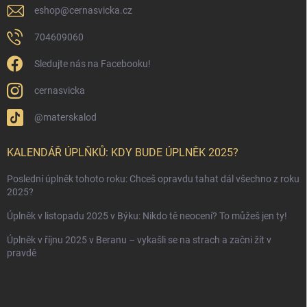
eshop
@
cernasvicka.cz
704609060
Sledujte nás na Facebooku!
cernasvicka
@materskalod
KALENDÁŘ ÚPLŇKŮ: KDY BUDE ÚPLNĚK 2025?
Poslední úplněk tohoto roku: Chceš opravdu tahat dál všechno z roku
2025?
Úplněk v listopadu 2025 v Býku: Nikdo tě neocení? To můžeš jen ty!
Úplněk v říjnu 2025 v Beranu – vykašli se na strach a začni žít v
pravdě