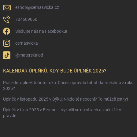
eshop
@
cernasvicka.cz
704609060
Sledujte nás na Facebooku!
cernasvicka
@materskalod
KALENDÁŘ ÚPLŇKŮ: KDY BUDE ÚPLNĚK 2025?
Poslední úplněk tohoto roku: Chceš opravdu tahat dál všechno z roku
2025?
Úplněk v listopadu 2025 v Býku: Nikdo tě neocení? To můžeš jen ty!
Úplněk v říjnu 2025 v Beranu – vykašli se na strach a začni žít v
pravdě