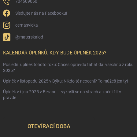
704609060
Sledujte nás na Facebooku!
cernasvicka
@materskalod
KALENDÁŘ ÚPLŇKŮ: KDY BUDE ÚPLNĚK 2025?
Poslední úplněk tohoto roku: Chceš opravdu tahat dál všechno z roku
2025?
Úplněk v listopadu 2025 v Býku: Nikdo tě neocení? To můžeš jen ty!
Úplněk v říjnu 2025 v Beranu – vykašli se na strach a začni žít v
pravdě
OTEVÍRACÍ DOBA