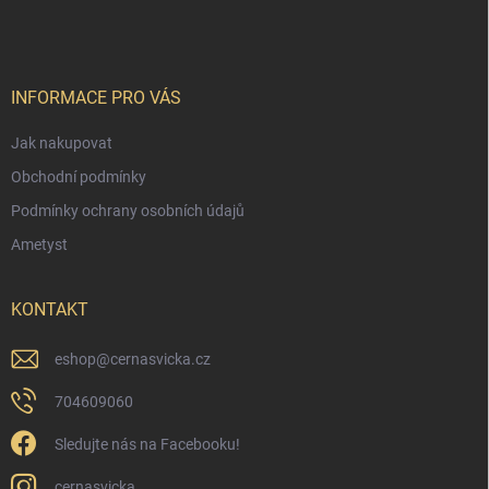
á
p
a
t
í
INFORMACE PRO VÁS
Jak nakupovat
Obchodní podmínky
Podmínky ochrany osobních údajů
Ametyst
KONTAKT
eshop
@
cernasvicka.cz
704609060
Sledujte nás na Facebooku!
cernasvicka