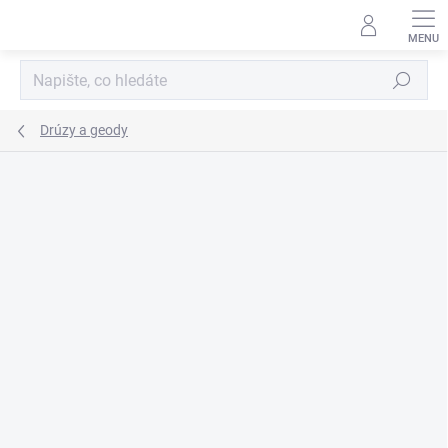
Přejít
na
obsah
Hledat
Drúzy a geody