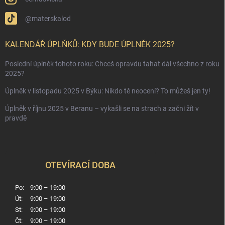
@materskalod
KALENDÁŘ ÚPLŇKŮ: KDY BUDE ÚPLNĚK 2025?
Poslední úplněk tohoto roku: Chceš opravdu tahat dál všechno z roku
2025?
Úplněk v listopadu 2025 v Býku: Nikdo tě neocení? To můžeš jen ty!
Úplněk v říjnu 2025 v Beranu – vykašli se na strach a začni žít v
pravdě
OTEVÍRACÍ DOBA
Po:
9:00 – 19:00
Út:
9:00 – 19:00
St:
9:00 – 19:00
Čt:
9:00 – 19:00