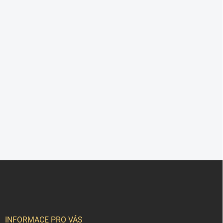
Z
á
p
a
t
í
INFORMACE PRO VÁS